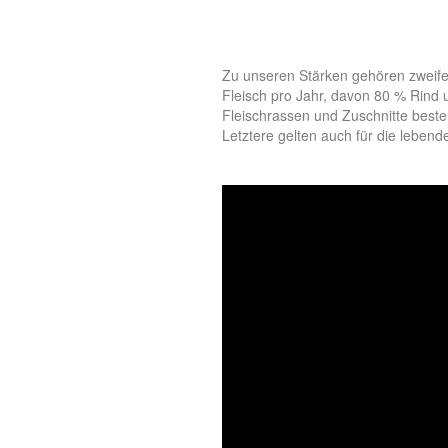
Zu unseren Stärken gehören zweif
Fleisch pro Jahr, davon 80 % Rind
Fleischrassen und Zuschnitte beste
Letztere gelten auch für die leben