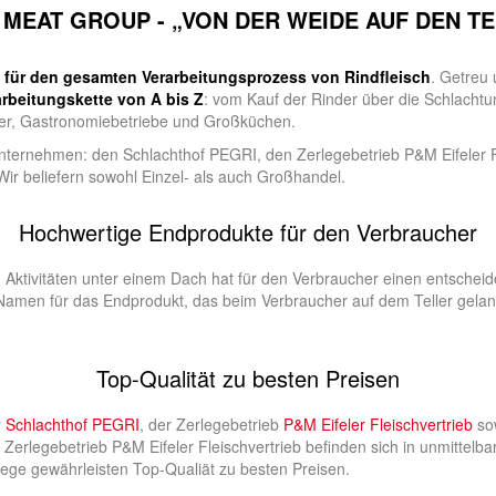
MEAT GROUP - „VON DER WEIDE AUF DEN T
 für den gesamten Verarbeitungsprozess von Rindfleisch
. Getreu
arbeitungskette von A bis Z
: vom Kauf der Rinder über die Schlachtun
er, Gastronomiebetriebe und Großküchen.
ernehmen: den Schlachthof PEGRI, den Zerlegebetrieb P&M Eifeler Fl
ir beliefern sowohl Einzel- als auch Großhandel.
Hochwertige Endprodukte für den Verbraucher
Aktivitäten unter einem Dach hat für den Verbraucher einen entscheide
amen für das Endprodukt, das beim Verbraucher auf dem Teller gelangt
Top-Qualität zu besten Preisen
r
Schlachthof PEGRI
, der Zerlegebetrieb
P&M Eifeler Fleischvertrieb
so
 Zerlegebetrieb P&M Eifeler Fleischvertrieb befinden sich in unmittelb
Wege gewährleisten Top-Qualiät zu besten Preisen.