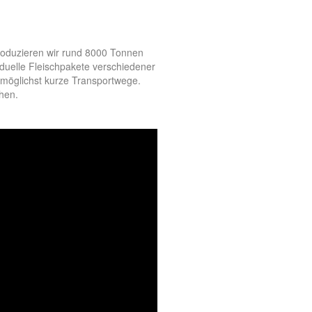
roduzieren wir rund 8000 Tonnen
duelle Fleischpakete verschiedener
d möglichst kurze Transportwege.
hen.