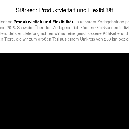
Stärken: Produktvielfalt und Flexibilität
elsohne
Produktvielfalt und Flexibilität.
In unserem Zerlegebetrieb p
 und 20 % Schwein. Über den Zerlegebetrieb können Großkunden indivi
llen. Bei der Lieferung achten wir auf eine geschlossene Kühlkette un
den Tiere, die wir zum großen Teil aus einem Umkreis von 250 km bezie