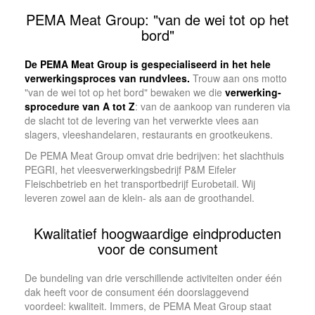
PEMA Meat Group: "van de wei tot op het
bord"
De PEMA Meat Group is gespecialiseerd in het hele
verwerkingsproces van rundvlees.
Trouw aan ons motto
"van de wei tot op het bord" bewaken we die
verwer­king­
spro­cedure van A tot Z
: van de aankoop van runde­ren via
de slacht tot de levering van het verwerkte vlees aan
slagers, vleeshandelaren, restau­rants en grootkeu­kens.
De PEMA Meat Group omvat drie bedrijven: het slacht­huis
PEGRI, het vleesverwerkingsbedrijf P&M Eifeler
Fleischbetrieb en het transportbedrijf Eurobetail. Wij
leveren zowel aan de klein- als aan de groot­han­del.
Kwalitatief hoogwaardige eindproducten
voor de consu­ment
De bundeling van drie verschillende activiteiten onder één
dak heeft voor de consument één doorslagge­vend
voordeel: kwaliteit. Immers, de PEMA Meat Group staat