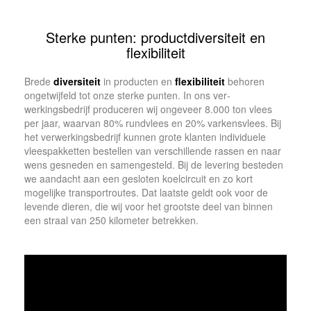
Sterke punten: productdiversiteit en
flexibiliteit
Brede
diversiteit
in producten en
flexibili­teit
­ beho­ren
ongetwijfeld tot onze sterke punten. In ons ver­
werkingsbedrijf produ­ceren wij ongeveer 8.000 ton vlees
per jaar, waarvan 80% rundvlees en 20% varkens­vlees. Bij
het verwerkingsbedrijf kunnen grote klanten individuele
vleespakketten bestellen van verschil­lende rassen en naar
wens gesneden en samengesteld. Bij de levering besteden
we aandacht aan een gesloten koel­circuit en zo kort
mogelijke transportroutes. Dat laatste geldt ook voor de
levende dieren, die wij voor het grootste deel van binnen
een straal van 250 kilo­meter betrekken.