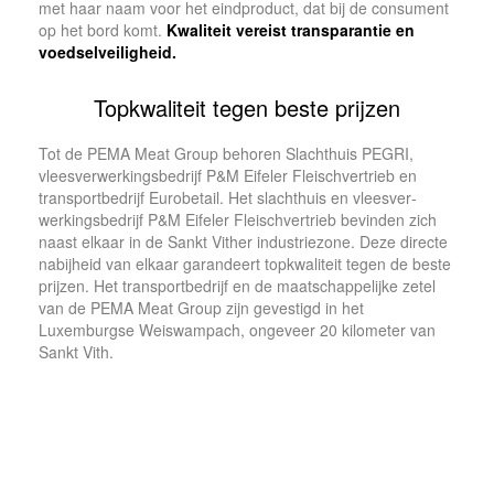
met haar naam voor het eindproduct, dat bij de con­su­ment
op het bord komt.
Kwaliteit vereist trans­pa­rantie en
voedsel­veiligheid.
Topkwaliteit tegen beste prijzen
Tot de PEMA Meat Group behoren Sl­achthuis PEGRI,
vleesverwerkingsbedrijf P&M Eifeler Fleischvertrieb en
transportbedrijf Eurobe­tail. Het slachthuis en vleesver­
werkingsbedrijf P&M Eifeler Fleischvertrieb bevinden zich
naast elkaar in de Sankt Vither indus­triezone. Deze directe
nabijheid van elkaar garandeert topkwali­teit tegen de beste
prij­zen. Het transportbedrijf en de maat­schappelijke zetel
van de PEMA Meat Group zijn geves­tigd in het
Luxemburgse Weis­wampach, ongeveer 20 kilome­ter van
Sankt Vith.